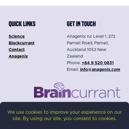
QUICK LINKS
GET IN TOUCH
Science
Anagenix nz Level 1, 272
Blackcurrant
Parnell Road, Parnell,
Contact
Auckland 1052 New
Anagenix
Zealand
Phone:
+64 9 520 0831
Email:
info@anagenix.com
Privacy Policy
Disclaimer: The content on this website is intended for
our distributors. Braincurrant® is a dietary ingredient,
not intended to diagnose, treat, cure, or prevent any