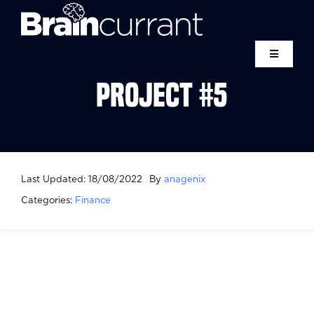
Skip
to
content
Toggle
Navigati
Project #5
HOME
SCIENCE
Last Updated: 18/08/2022
By
anagenix
BLACKCURRANT
Categories:
Finance
CONTACT
ANAGENIX